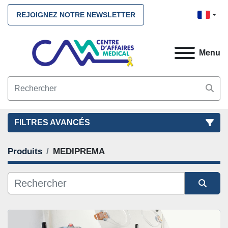
REJOIGNEZ NOTRE NEWSLETTER
Menu
FILTRES AVANCÉS
Produits
MEDIPREMA
FILTRES
(1)
NETTOYEZ TOUS
MEDIPREMA
Trier par
CATÉGORIE