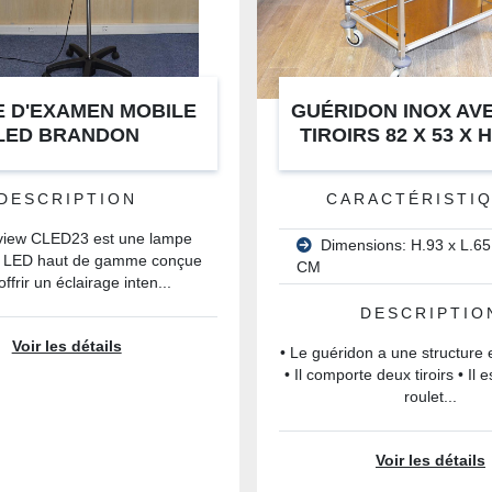
 D'EXAMEN MOBILE
GUÉRIDON INOX AV
LED BRANDON
TIROIRS 82 X 53 X H
DESCRIPTION
CARACTÉRISTI
view CLED23 est une lampe
Dimensions: H.93 x L.65
 LED haut de gamme conçue
CM
ffrir un éclairage inten...
DESCRIPTIO
Voir les détails
• Le guéridon a une structure 
• Il comporte deux tiroirs • Il 
roulet...
Voir les détails