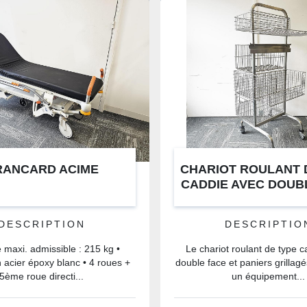
RANCARD ACIME
CHARIOT ROULANT 
CADDIE AVEC DOUB
et PANIERS GRILLA
DESCRIPTION
DESCRIPTIO
 maxi. admissible : 215 kg •
Le chariot roulant de type 
 acier époxy blanc • 4 roues +
double face et paniers grillagé
5ème roue directi...
un équipement...