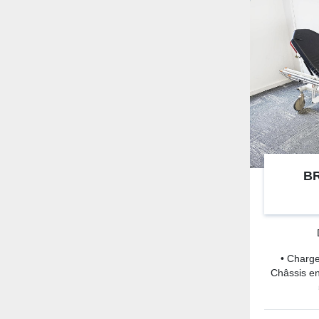
B
• Charge
Châssis en