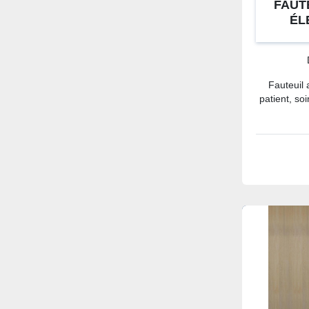
FAUT
É
Fauteuil 
patient, so