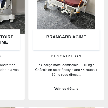
TOIRE
BRANCARD ACIME
CIME
N
DESCRIPTION
ransfert de
• Charge maxi. admissible : 215 kg •
’adapte à vos
Châssis en acier époxy blanc • 4 roues +
5ème roue directi...
Voir les détails