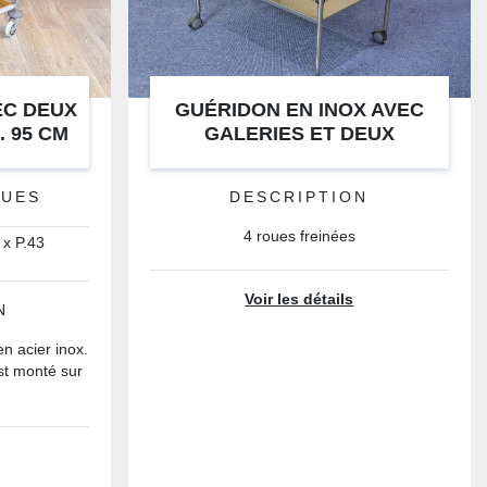
EC DEUX
GUÉRIDON EN INOX AVEC
. 95 CM
GALERIES ET DEUX
PLATEAUX 90 x 55 x 80 cm
QUES
DESCRIPTION
4 roues freinées
 x P.43
Voir les détails
N
en acier inox.
est monté sur