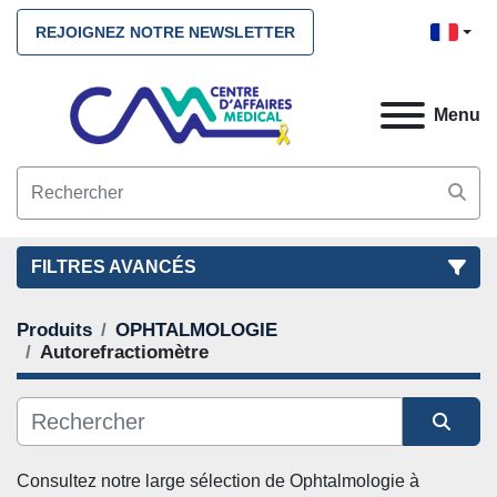
REJOIGNEZ NOTRE NEWSLETTER
Menu
FILTRES AVANCÉS
Produits
OPHTALMOLOGIE
FILTRES
(3)
NETTOYEZ TOUS
Autorefractiomètre
OPHTALMOLOGIE
Autorefractiomètre
Autoréfractiomètre
Trier par
Consultez notre large sélection de 
Ophtalmologie
 à 