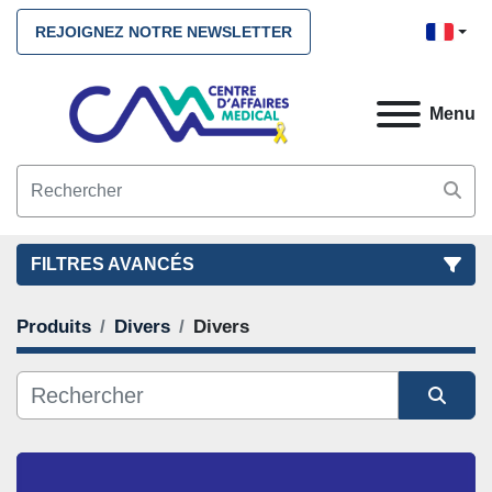
REJOIGNEZ NOTRE NEWSLETTER
Menu
FILTRES AVANCÉS
Produits
Divers
Divers
FILTRES
(2)
NETTOYEZ TOUS
Divers
Divers
Trier par
CATÉGORIE