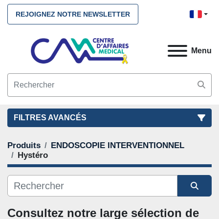
REJOIGNEZ NOTRE NEWSLETTER
Menu
FILTRES AVANCÉS
Produits
ENDOSCOPIE INTERVENTIONNEL
FILTRES
(2)
NETTOYEZ TOUS
Hystéro
ENDOSCOPIE INTERVENTIONNEL
Hystéro
Trier par
Consultez notre large sélection de 