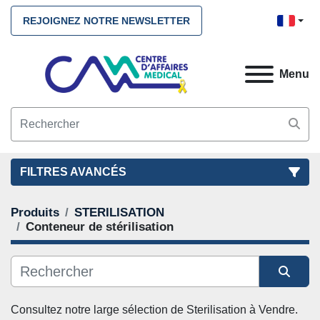
REJOIGNEZ NOTRE NEWSLETTER
Menu
FILTRES AVANCÉS
Produits
STERILISATION
FILTRES
(2)
NETTOYEZ TOUS
Conteneur de stérilisation
STERILISATION
Conteneur de stérilisation
CATÉGORIE
Trier par
Consultez notre large sélection de 
Sterilisation
 à Vendre. 