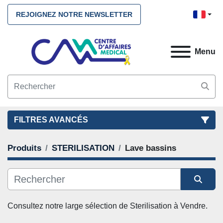
REJOIGNEZ NOTRE NEWSLETTER
Menu
FILTRES AVANCÉS
Produits
STERILISATION
Lave bassins
FILTRES
(3)
NETTOYEZ TOUS
STERILISATION
Lave bassins
Lave-Bassins
Trier par
Consultez notre large sélection de 
Sterilisation
 à Vendre. 