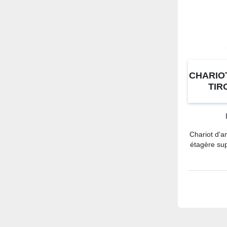
CHARIOT
TIR
Chariot d'a
étagère su