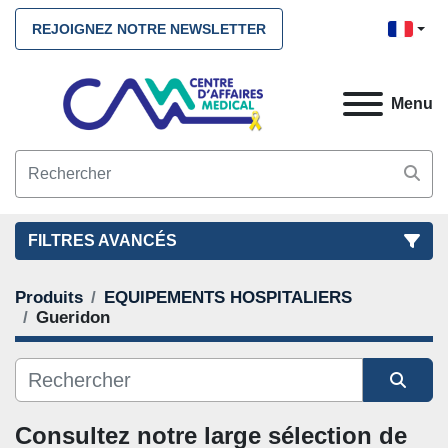
REJOIGNEZ NOTRE NEWSLETTER
Menu
FILTRES AVANCÉS
Produits
EQUIPEMENTS HOSPITALIERS
FILTRES
(2)
NETTOYEZ TOUS
Gueridon
EQUIPEMENTS HOSPITALIERS
Gueridon
CATÉGORIE
Trier par
Consultez notre large sélection de 