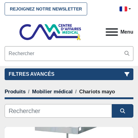
REJOIGNEZ NOTRE NEWSLETTER
Menu
FILTRES AVANCÉS
Produits
Mobilier médical
Chariots mayo
FILTRES
(2)
NETTOYEZ TOUS
Mobilier médical
Chariots mayo
Trier par
CATÉGORIE