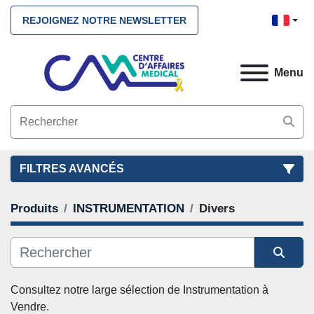
REJOIGNEZ NOTRE NEWSLETTER
Menu
FILTRES AVANCÉS
Produits
INSTRUMENTATION
Divers
FILTRES
(2)
NETTOYEZ TOUS
INSTRUMENTATION
Divers
Trier par
CATÉGORIE
Consultez notre large sélection de 
Instrumentation
 à 
Vendre. 