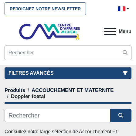
REJOIGNEZ NOTRE NEWSLETTER
Menu
FILTRES AVANCÉS
Produits
ACCOUCHEMENT ET MATERNITE
FILTRES
(2)
NETTOYEZ TOUS
Doppler foetal
ACCOUCHEMENT ET MATERNITE
Doppler foetal
Trier par
Consultez notre large sélection de Accouchement Et 