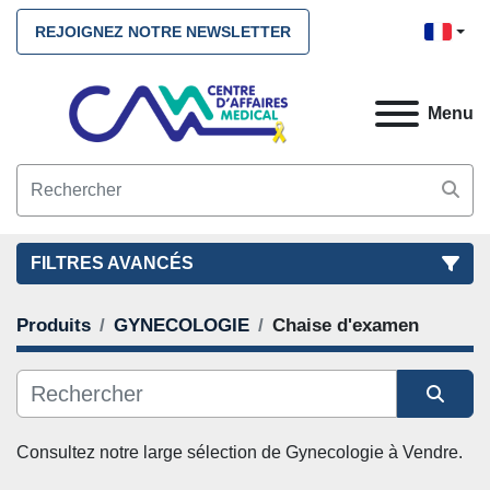
REJOIGNEZ NOTRE NEWSLETTER
Menu
FILTRES AVANCÉS
Produits
GYNECOLOGIE
Chaise d'examen
FILTRES
(2)
NETTOYEZ TOUS
GYNECOLOGIE
chaise d'examen
Trier par
CATÉGORIE
Consultez notre large sélection de 
Gynecologie
 à Vendre. 