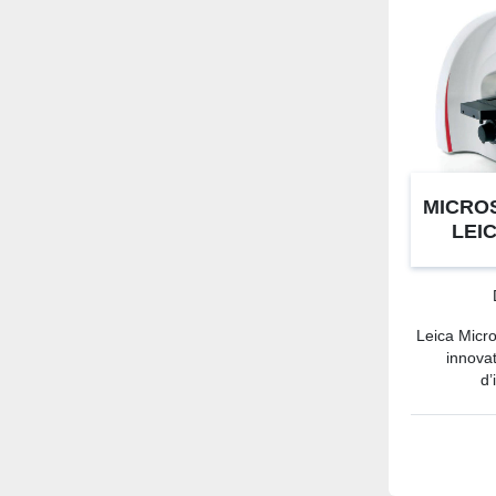
MICRO
LEI
Leica Micr
innovat
d’