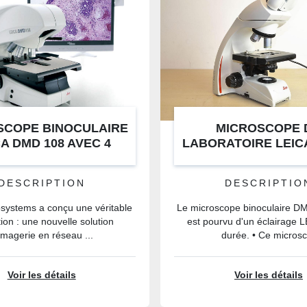
SCOPE BINOCULAIRE
MICROSCOPE 
CA DMD 108 AVEC 4
LABORATOIRE LEIC
OBJECTIFS
DESCRIPTION
DESCRIPTIO
osystems a conçu une véritable
Le microscope binoculaire D
ion : une nouvelle solution
est pourvu d'un éclairage 
imagerie en réseau ...
durée. • Ce microsc
Voir les détails
Voir les détails