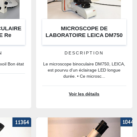
CULAIRE
MICROSCOPE DE
E Re
LABORATOIRE LEICA DM750
N
DESCRIPTION
xoil Bon état
Le microscope binoculaire DM750, LEICA,
est pourvu d'un éclairage LED longue
durée. • Ce microsc...
Voir les détails