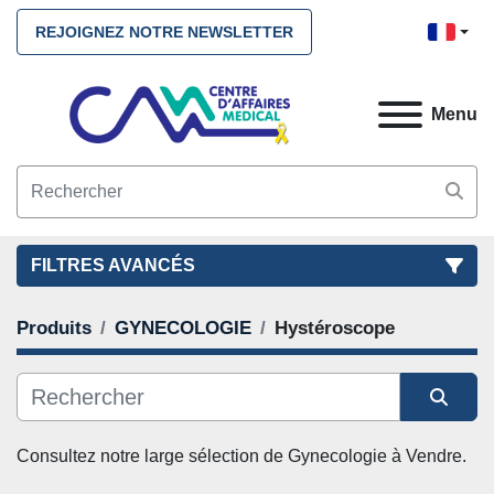
REJOIGNEZ NOTRE NEWSLETTER
Menu
FILTRES AVANCÉS
Produits
GYNECOLOGIE
Hystéroscope
FILTRES
(2)
NETTOYEZ TOUS
GYNECOLOGIE
Hystéroscope
Trier par
CATÉGORIE
Consultez notre large sélection de 
Gynecologie
 à Vendre. 