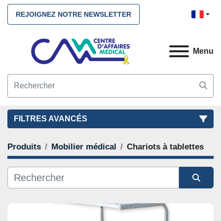
REJOIGNEZ NOTRE NEWSLETTER
Menu
FILTRES AVANCÉS
Produits
Mobilier médical
Chariots à tablettes
FILTRES
(2)
NETTOYEZ TOUS
Mobilier médical
Chariots à tablettes
Trier par
CATÉGORIE