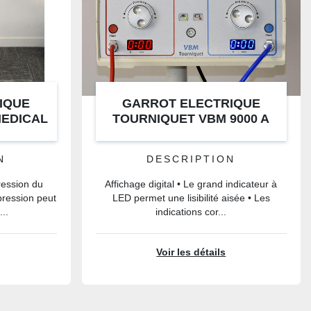
IQUE
GARROT ELECTRIQUE
MEDICAL
TOURNIQUET VBM 9000 A
DOUBLE SORTIE
N
DESCRIPTION
ression du
Affichage digital • Le grand indicateur à
ression peut
LED permet une lisibilité aisée • Les
...
indications cor...
Voir les détails