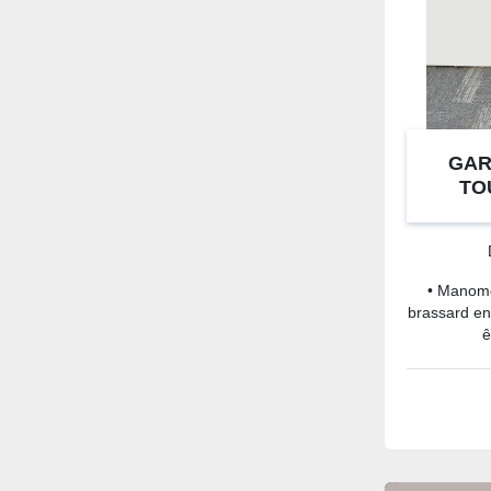
GAR
TO
• Manomè
brassard en
ê