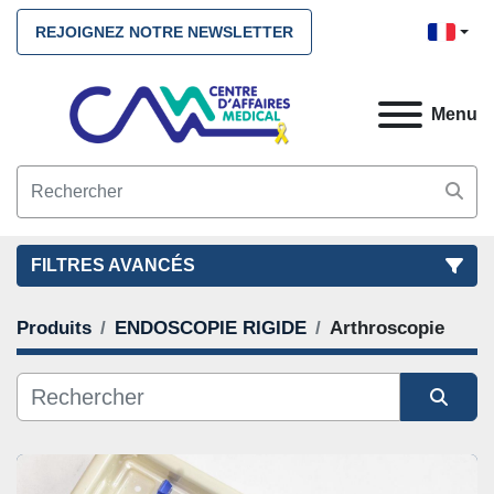
REJOIGNEZ NOTRE NEWSLETTER
Menu
FILTRES AVANCÉS
Produits
ENDOSCOPIE RIGIDE
Arthroscopie
FILTRES
(2)
NETTOYEZ TOUS
ENDOSCOPIE RIGIDE
Arthroscopie
Trier par
CATÉGORIE