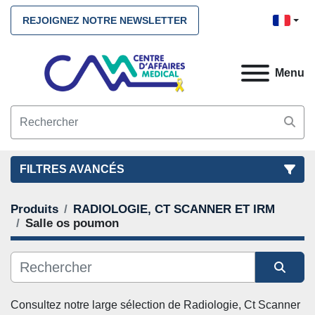
REJOIGNEZ NOTRE NEWSLETTER
Menu
FILTRES AVANCÉS
Produits
RADIOLOGIE, CT SCANNER ET IRM
FILTRES
(2)
NETTOYEZ TOUS
Salle os poumon
RADIOLOGIE, CT SCANNER ET IRM
Salle os poumon
Trier par
Consultez notre large sélection de 
Radiologie, Ct Scanner 