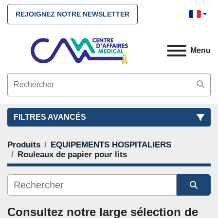
REJOIGNEZ NOTRE NEWSLETTER
Menu
FILTRES AVANCÉS
Produits
EQUIPEMENTS HOSPITALIERS
FILTRES
(2)
NETTOYEZ TOUS
Rouleaux de papier pour lits
EQUIPEMENTS HOSPITALIERS
Rouleaux de papier pour lits
Trier par
Consultez notre large sélection de 