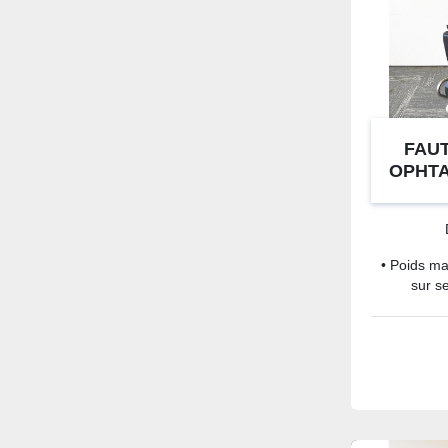
FAUT
OPHT
O
• Poids ma
sur s