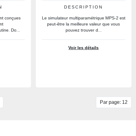
N
DESCRIPTION
ont conçues
Le simulateur multiparamétrique MPS-2 est
nt
peut-être la meilleure valeur que vous
tine. Do...
pouvez trouver d...
Voir les détails
Par page: 12