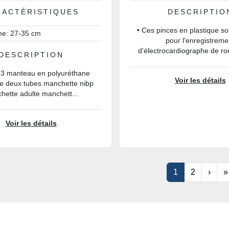
RACTÉRISTIQUES
DESCRIPTIO
• Ces pinces en plastique s
e: 27-35 cm
pour l'enregistreme
d'électrocardiographe de rou
DESCRIPTION
3 manteau en polyuréthane
Voir les détails
ble deux tubes manchette nibp
hette adulte manchett...
Voir les détails
1
2
›
»