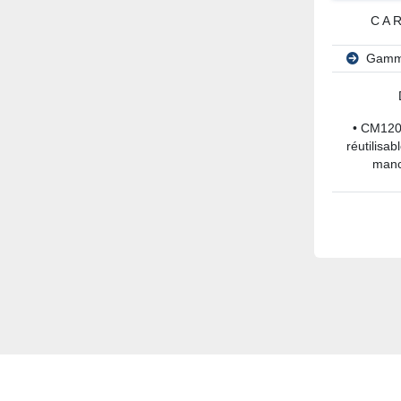
CA
Gamm
• CM120
réutilisa
manc