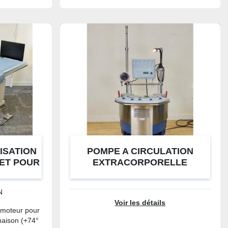
ISATION
POMPE A CIRCULATION
 ET POUR
EXTRACORPORELLE
T-1060EE
STOCKERT SORIN modele SC
N
Voir les détails
 moteur pour
inaison (+74°