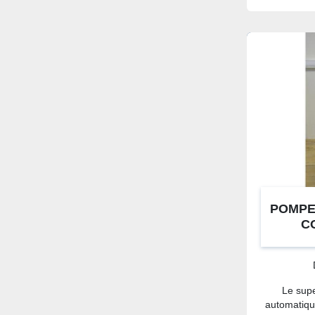
POMPE
C
D
Le sup
automatiqu