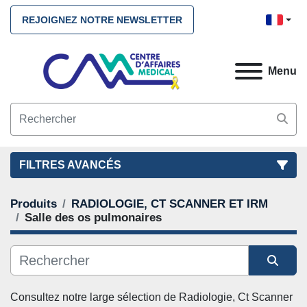
REJOIGNEZ NOTRE NEWSLETTER
Menu
FILTRES AVANCÉS
Produits
RADIOLOGIE, CT SCANNER ET IRM
FILTRES
(2)
NETTOYEZ TOUS
Salle des os pulmonaires
RADIOLOGIE, CT SCANNER ET IRM
Salle des os pulmonaires
Trier par
Consultez notre large sélection de 
Radiologie, Ct Scanner 