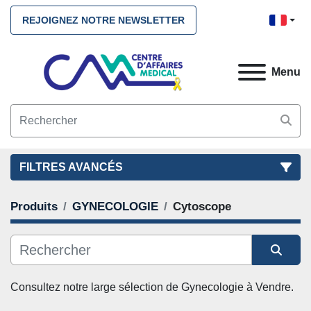
REJOIGNEZ NOTRE NEWSLETTER
Menu
FILTRES AVANCÉS
Produits
GYNECOLOGIE
Cytoscope
FILTRES
(2)
NETTOYEZ TOUS
GYNECOLOGIE
Cytoscope
Trier par
CATÉGORIE
Consultez notre large sélection de 
Gynecologie
 à Vendre. 