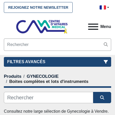
REJOIGNEZ NOTRE NEWSLETTER
Menu
FILTRES AVANCÉS
Produits
GYNECOLOGIE
FILTRES
(2)
NETTOYEZ TOUS
Boites complètes et lots d'instruments
GYNECOLOGIE
Boites complètes et lots d'instruments
Trier par
Consultez notre large sélection de 
Gynecologie
 à Vendre. 