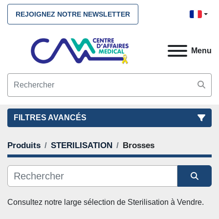
REJOIGNEZ NOTRE NEWSLETTER
Menu
FILTRES AVANCÉS
Produits
STERILISATION
Brosses
FILTRES
(2)
NETTOYEZ TOUS
STERILISATION
Brosses
Trier par
CATÉGORIE
Consultez notre large sélection de 
Sterilisation
 à Vendre. 