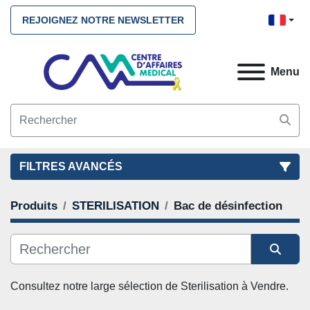
REJOIGNEZ NOTRE NEWSLETTER
Menu
FILTRES AVANCÉS
Produits
STERILISATION
Bac de désinfection
FILTRES
(2)
NETTOYEZ TOUS
STERILISATION
Bac de désinfection
Trier par
CATÉGORIE
Consultez notre large sélection de 
Sterilisation
 à Vendre. 