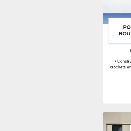
PO
ROU
VA
• Constr
crochets en