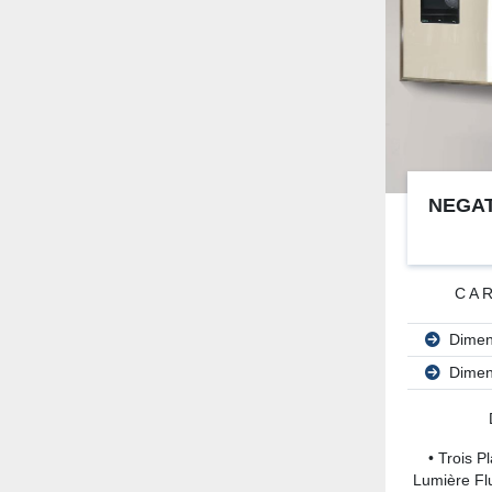
NEGAT
CA
Dimen
Dimen
• Trois P
Lumière Fl