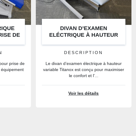
RIQUE
DIVAN D’EXAMEN
ISE DE
ELÉCTRIQUE À HAUTEUR
30052
VARIABLE TITANOX M630053,
MODELE D'EXPOSITION
N
DESCRIPTION
 pour prise de
Le divan d’examen électrique à hauteur
n équipement
variable Titanox est conçu pour maximiser
le confort et l'...
Voir les détails