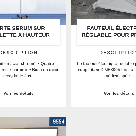
RTE SERUM SUR
FAUTEUIL ÉLECT
LETTE A HAUTEUR
RÉGLABLE POUR PR
RIABLE TITANOX
SANG TITANOX M6
DESCRIPTION
DESCRIPTIO
uit en acier chromé. • Quatre
Le fauteuil électrique réglable
 acier chromé. • Base en acier
sang TitanoX M630052 est u
inoxydable à ci...
médical spéc...
Voir les détails
Voir les détails