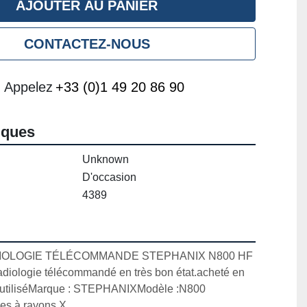
AJOUTER AU PANIER
CONTACTEZ-NOUS
Appelez
+33 (0)1 49 20 86 90
iques
Unknown
D'occasion
4389
IOLOGIE TÉLÉCOMMANDE STEPHANIX N800 HF

adiologie télécommandé en très bon état.acheté en 
u utiliséMarque : STEPHANIXModèle :N800 
es à rayons X
