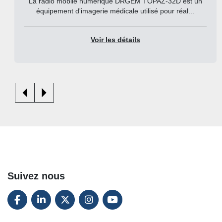
La radio mobile numérique DRGEM TOPAZ-32D est un
équipement d'imagerie médicale utilisé pour réal...
Voir les détails
Suivez nous
FACEBOOK
LINKEDIN
TWITTER
INSTAGRAM
YOUTUBE