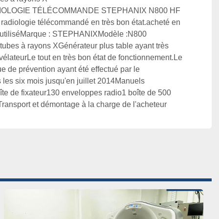
IOLOGIE TÉLÉCOMMANDE STEPHANIX N800 HF

adiologie télécommandé en très bon état.acheté en 
u utiliséMarque : STEPHANIXModèle :N800 
 tubes à rayons XGénérateur plus table ayant très 
vélateurLe tout en très bon état de fonctionnement.Le 
e de prévention ayant été effectué par le 
 les six mois jusqu'en juillet 2014Manuels 
oîte de fixateur130 enveloppes radio1 boîte de 500 
Transport et démontage à la charge de l'acheteur