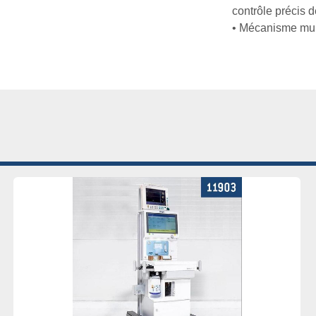
contrôle précis de
• Mécanisme multi
sonores pour diff
• Dimensions (H
255x805x555 (m
• Poids net: hôte