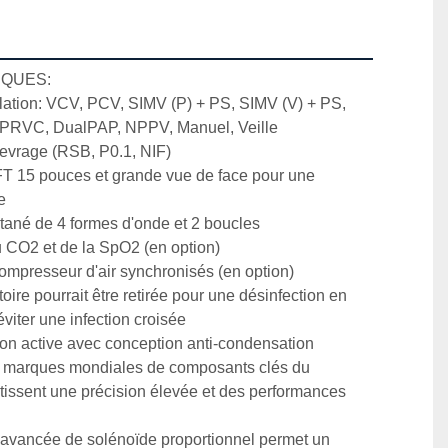
QUES:

lation: VCV, PCV, SIMV (P) + PS, SIMV (V) + PS, 
RVC, DualPAP, NPPV, Manuel, Veille

evrage (RSB, P0.1, NIF)

TFT 15 pouces et grande vue de face pour une 


tané de 4 formes d'onde et 2 boucles

u CO2 et de la SpO2 (en option)

ompresseur d'air synchronisés (en option)

toire pourrait être retirée pour une désinfection en 
viter une infection croisée

ion active avec conception anti-condensation

s marques mondiales de composants clés du 
ntissent une précision élevée et des performances 
 avancée de solénoïde proportionnel permet un 