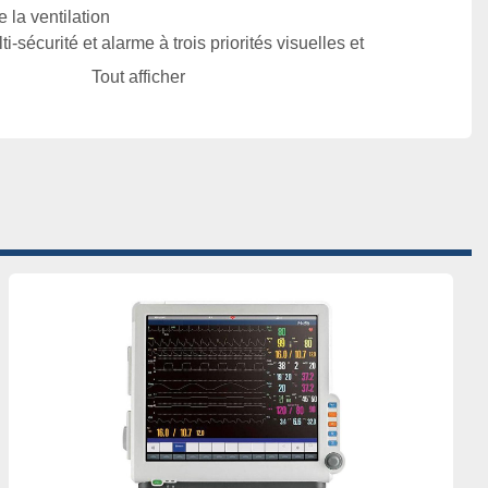
 la ventilation

-sécurité et alarme à trois priorités visuelles et 
érents risques

Tout afficher
xLxP): Hôte: 645x735x610 (mm) Chariot: 
m)

: 45 kg, chariot: 22,5 kg