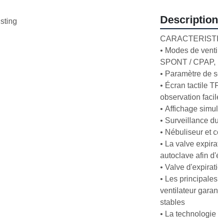
Description
isting
CARACTERISTI
• Modes de venti
SPONT / CPAP, P
• Paramètre de s
• Écran tactile 
observation facile
• Affichage simul
• Surveillance d
• Nébuliseur et c
• La valve expira
autoclave afin d'é
• Valve d'expirat
• Les principale
ventilateur gara
stables

• La technologie