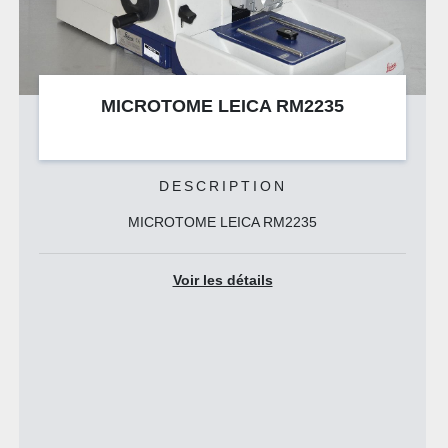
E LEICA RM2235
MICROTOME RE
CRIPTION
DESC
ME LEICA RM2235
• L'ultramicrotome Reich
pour une découpe ex
r les détails
Voir 