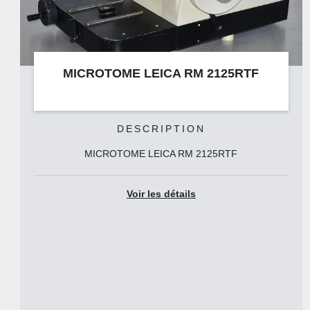
 LEICA RM 2125RTF
MICROTOM
SCRIPTION
DES
E LEICA RM 2125RTF
MICROTO
oir les détails
Voi