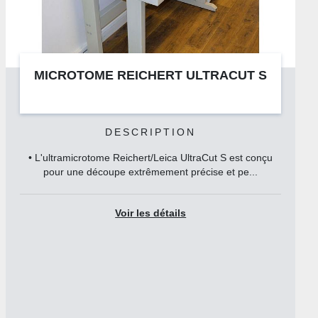
ICHERT ULTRACUT S
ANAPATH STAT
HIS
RIPTION
DESC
ert/Leica UltraCut S est conçu
Enrobez les échantillons
trêmement précise et pe...
blocs de paraffine de 
les détails
Voir l