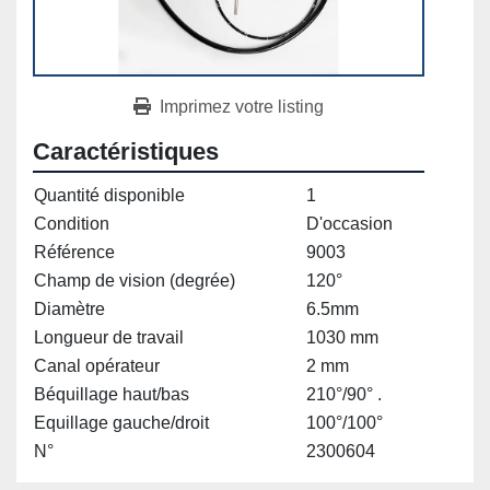
Imprimez votre listing
Caractéristiques
Quantité disponible
1
Condition
D'occasion
Référence
9003
Champ de vision (degrée)
120°
Diamètre
6.5mm
Longueur de travail
1030 mm
Canal opérateur
2 mm
Béquillage haut/bas
210°/90° .
Equillage gauche/droit
100°/100°
N°
2300604