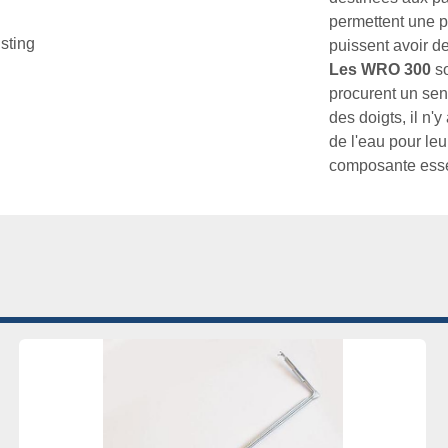
permettent une pu
isting
Les WRO 300
 s
procurent un sent
des doigts, il n'
de l'eau pour leur
composante essen