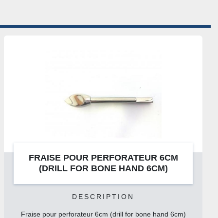
ps de backhauss 12 cm

d courbes s/g 13 cm

martel

vis vincent doubles rigides 3/4 mm

vis vincent doubles rigides 5/6 mm

n 20 cm fine s/g (clovis vincent)

mere de frazier 17 cm

er 3 mm

 mousse 20 cm

rillat 24 cm

roit 14 cm

courbe 14 cm

hmieden 17,5 cm

mbaum courbe 18 cm

POIGNET POUR SCIE DE GIGLI LA PAIRE
akey 45° 18 cm

akey 60° 18 cm

on fines s/g 18 cm (potts-smith)

 de crile-wood 15 cm tungstene

Voir les détails
on fines s/g 20 cm