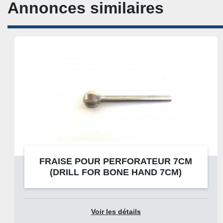
Annonces similaires
CROCHET DE SACHS 16,5CM CORNU
STANCEY (SACHS HOOK 16,5CM COR
STANCEY)
DESCRIPTION
Crochet de sachs16.5 cm marque Cornu Stancey (Sa