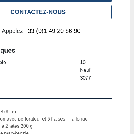
CONTACTEZ-NOUS
Appelez
+33 (0)1 49 20 86 90
iques
ble
10
Neuf
3077
18x8 cm

n avec perforateur et 5 fraises + rallonge

 a 2 tetes 200 g

de mac-kenzie
