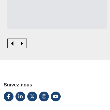
hook 16.5cm)
Voir les détails
Suivez nous
FACEBOOK
LINKEDIN
TWITTER
INSTAGRAM
YOUTUBE