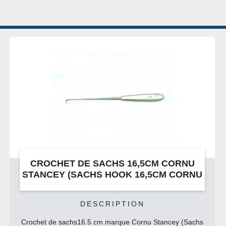
3 pinces a cham
3 pinces halstea
1 conducteur de 
1 curettes de clo
1 curettes de clo
1 pince dissectio
1 decolle a dure-
1 canule de frazi
1 crochet adson
1 explorateur de t
1 ciseaux mayo d
1 ciseaux mayo 
1 ciseaux de sc
1 ciseaux metze
FRAISE POUR PERFORATEUR 6CM
1 ciseaux de deb
NU
(DRILL FOR BONE HAND 6CM)
1 ciseaux de deb
2 pinces dissecti
DESCRIPTION
2 porte-aiguilles
2 pinces dissecti
chs
Fraise pour perforateur 6cm (drill for bone hand 6cm)