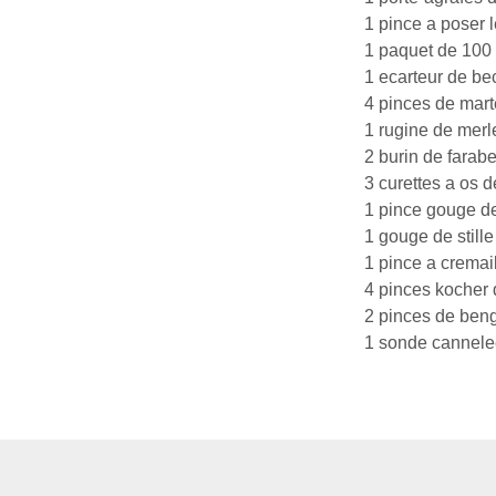
1 pince a poser 
1 paquet de 100 
1 ecarteur de b
4 pinces de marte
1 rugine de merl
2 burin de farab
3 curettes a os 
1 pince gouge de
1 gouge de still
1 pince a cremai
4 pinces kocher d
2 pinces de beng
1 sonde cannele
2 decolles dure-
1 douzaine de sci
1 paire de poigne
1 manche de bist
3 pinces a cham