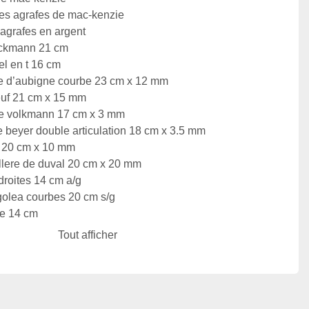
les agrafes de mac-kenzie

agrafes en argent

eckmann 21 cm

l en t 16 cm

e d’aubigne courbe 23 cm x 12 mm

euf 21 cm x 15 mm

de volkmann 17 cm x 3 mm

 beyer double articulation 18 cm x 3.5 mm

e 20 cm x 10 mm

llere de duval 20 cm x 20 mm

roites 14 cm a/g

olea courbes 20 cm s/g

e 14 cm

mere de sachs 20 cm

Tout afficher
es de gigli

es pour scie de gigli

ouri n°3

ps de backhauss 9 cm
