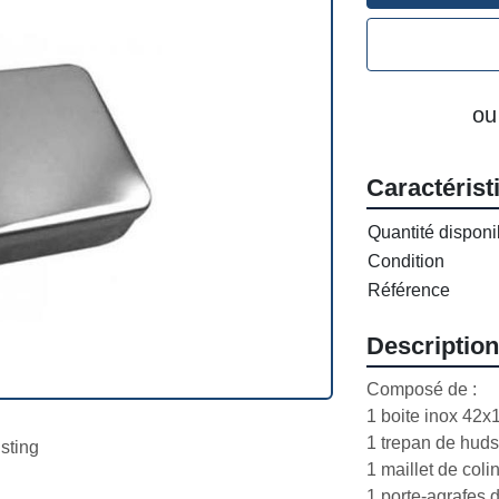
ou
Caractérist
Quantité disponi
Condition
Référence
Description
Composé de :

1 boite inox 42x
1 trepan de hudso
isting
1 maillet de colin
1 porte-agrafes 