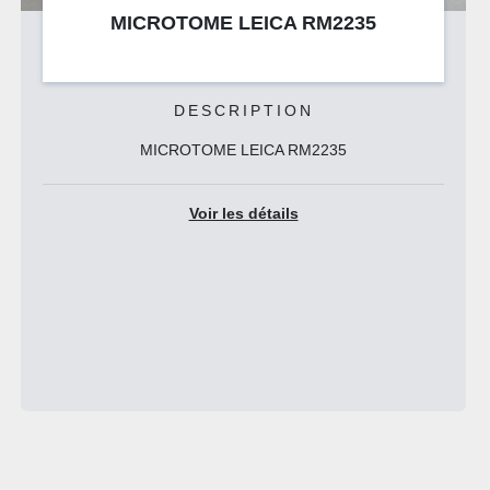
MICROTOME REICHERT ULTRACUT S
DESCRIPTION
• L'ultramicrotome Reichert/Leica UltraCut S est conçu
pour une découpe extrêmement précise et pe...
Voir les détails