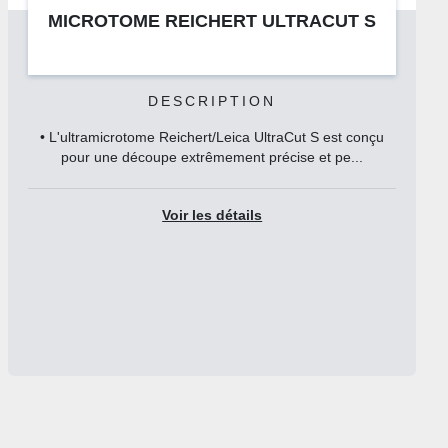
ANAPATH STATION D’ENROBAGE
HISTOSTAR
DESCRIPTION
Enrobez les échantillons de tissus courants dans des
blocs de paraffine de manière confortable et...
Voir les détails