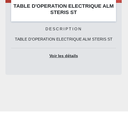
 ALM
TABLE DE CHIRURGIE MOBILE
ELECTRIQUE UNIVERSELLE ANETIC 
QA4
DESCRIPTION
S ST
La combinaison parfaite d'un chariot de transport et 
table d'opération La solution polyvale...
Voir les détails