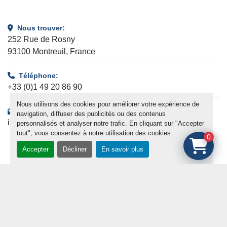
Nous trouver:
252 Rue de Rosny
93100 Montreuil, France
Téléphone:
+33 (0)1 49 20 86 90
Nous utilisons des cookies pour améliorer votre expérience de
Adresse e-mail:
navigation, diffuser des publicités ou des contenus
info@medical.fr
personnalisés et analyser notre trafic. En cliquant sur "Accepter
tout", vous consentez à notre utilisation des cookies.
0
Accepter
Décliner
En savoir plus
Restons en contact !
Inscrivez-vous à notre newsletter pour être courant de notre
actualité et des nouveaux arrivages.