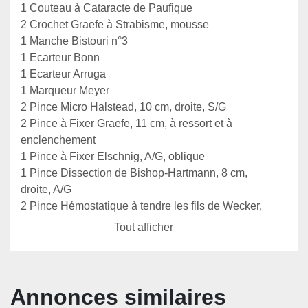
1 Couteau à Cataracte de Paufique

2 Crochet Graefe à Strabisme, mousse

1 Manche Bistouri n°3

1 Ecarteur Bonn

1 Ecarteur Arruga

1 Marqueur Meyer

2 Pince Micro Halstead, 10 cm, droite, S/G

2 Pince à Fixer Graefe, 11 cm, à ressort et à 
enclenchement

1 Pince à Fixer Elschnig, A/G, oblique

1 Pince Dissection de Bishop-Hartmann, 8 cm, 
droite, A/G

2 Pince Hémostatique à tendre les fils de Wecker, 
5 cm, droite

Tout afficher
1 Porte-aiguille Castroviejo, mousse, 14 cm, droit
Annonces similaires