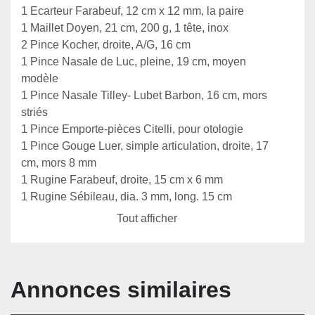
1 Ecarteur Farabeuf, 12 cm x 12 mm, la paire

1 Maillet Doyen, 21 cm, 200 g, 1 tête, inox

2 Pince Kocher, droite, A/G, 16 cm

1 Pince Nasale de Luc, pleine, 19 cm, moyen 
modèle

1 Pince Nasale Tilley- Lubet Barbon, 16 cm, mors 
striés

1 Pince Emporte-pièces Citelli, pour otologie

1 Pince Gouge Luer, simple articulation, droite, 17 
cm, mors 8 mm

1 Rugine Farabeuf, droite, 15 cm x 6 mm

1 Rugine Sébileau, dia. 3 mm, long. 15 cm

1 Spéculum à fil Palmer, 55 mm

Tout afficher
1 Spéculum Killian, sans vis de blocage nasal, 50 
mm

1 Trocart de Lermoyez pour sinus maxillaire Diam 
1.5 mm
Annonces similaires