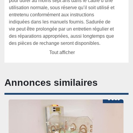
pour durer au moins sept ans dans le cadre d’une 
utilisation normale, sous réserve qu’il soit utilisé et 
entretenu conformément aux instructions 
indiquées dans les manuels fournis. Sadurée de 
vie peut être prolongée par un entretien régulier et 
des réparations appropriées, aussi longtemps que 
des pièces de rechange seront disponibles.
• 
Performances du lit fermé, mode incubateur :
Tout afficher
Précision demesure au niveau du patient:±0°C 
entre30°et 42 °C
• Performances de servocommande de l'oxygène
• 
Temps de montée :
 <10 minutes à partirde%en 
Annonces similaires
dessous du point de consigne en mode Whisper 
Quiet
• 
Reprise après ouverture d’un hublot :
 ≤ 5 
minutes aprèsfermeture duhublot jusqu’à 5 % sous 
le point de consigne
• 
Précision de 5 %
 Pression d’entrée maximale 
de 620 kPa (90 psi) Performances de 