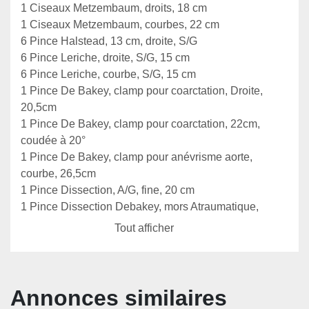
1 Ciseaux Metzembaum, droits, 18 cm

1 Ciseaux Metzembaum, courbes, 22 cm

6 Pince Halstead, 13 cm, droite, S/G

6 Pince Leriche, droite, S/G, 15 cm

6 Pince Leriche, courbe, S/G, 15 cm

1 Pince De Bakey, clamp pour coarctation, Droite, 
20,5cm

1 Pince De Bakey, clamp pour coarctation, 22cm, 
coudée à 20°

1 Pince De Bakey, clamp pour anévrisme aorte, 
courbe, 26,5cm

1 Pince Dissection, A/G, fine, 20 cm

1 Pince Dissection Debakey, mors Atraumatique, 
1,5 mm x 15 cm

Tout afficher
1 Pince Dissection Debakey, mors Atraumatique, 
1,5 mm x 20 cm

1 Passe-fil Finochietto, 24 cm

1 Porte-aiguille, mors fins, tungstène, 23 cm

Annonces similaires
1 Pince clamp Bulldog, droite, 5 cm
