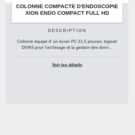
PIE
SOURCE DE LUMIÉRE STRYKER L90
LED
CARACTÉRISTIQUES
ciel
Année: 2014
..
DESCRIPTION
La Stryker L9000 LED est une source de lumière fro
LED conçue spécifiquement pour les procéd...
Voir les détails