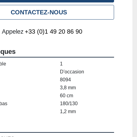
CONTACTEZ-NOUS
Appelez
+33 (0)1 49 20 86 90
iques
ble
1
D'occasion
8094
3,8 mm
60 cm
/bas
180/130
1,2 mm