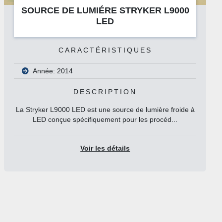
00
SOURCE LUMINEUSE À LED FIBROLU
LED HP
DESCRIPTION
Notre source lumineuse Fibrolux LED HP s'adapte à t
équipement médical utilisant la fibre opti...
Voir les détails
ide à