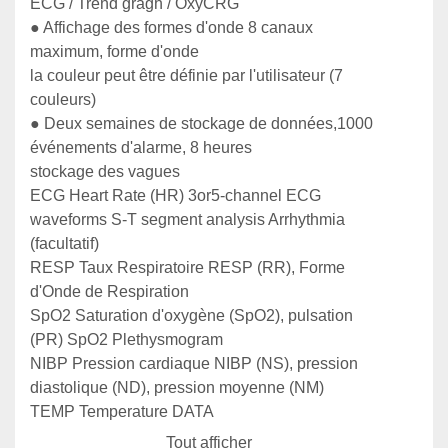
ECG / Trend gragh / OxyCRG

● Affichage des formes d'onde 8 canaux 
maximum, forme d'onde

la couleur peut être définie par l'utilisateur (7 
couleurs)

● Deux semaines de stockage de données,1000 
événements d'alarme, 8 heures

stockage des vagues

ECG Heart Rate (HR) 3or5-channel ECG 
waveforms S-T segment analysis Arrhythmia 
(facultatif)

RESP Taux Respiratoire RESP (RR), Forme 
d'Onde de Respiration

SpO2 Saturation d'oxygène (SpO2), pulsation 
(PR) SpO2 Plethysmogram

NIBP Pression cardiaque NIBP (NS), pression 
diastolique (ND), pression moyenne (NM)

TEMP Temperature DATA

CO2 Formulaires d'ondes de CO2 CO2 
Tout afficher