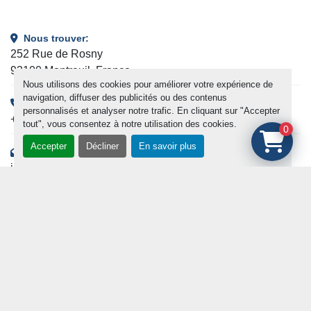
Nous trouver:
252 Rue de Rosny
93100 Montreuil, France
Nous utilisons des cookies pour améliorer votre expérience de
navigation, diffuser des publicités ou des contenus
Téléphone:
personnalisés et analyser notre trafic. En cliquant sur "Accepter
+33 (0)1 49 20 86 90
tout", vous consentez à notre utilisation des cookies.
0
Accepter
Décliner
En savoir plus
Adresse e-mail:
info@medical.fr
Restons en contact !
Inscrivez-vous à notre newsletter pour être courant de notre
actualité et des nouveaux arrivages.