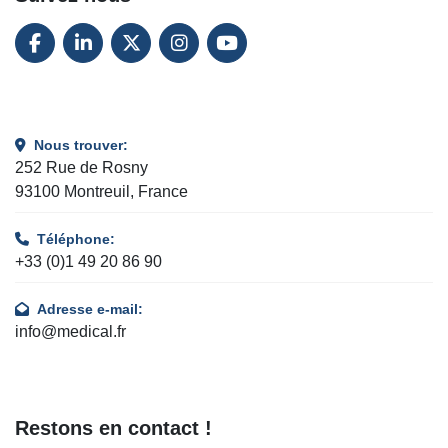
maintenir stables la température et l’humidité, 
même lors des procédures de routine. Le rideau 
FACEBOOK
LINKEDIN
TWITTER
INSTAGRAM
YOUTUBE
d’air double permet au Caleo de mieux maintenir 
la stabilité thermique que tout autre système testé.
SOYEZ PRET POUR LE PROCHAIN PATIENT
Comme on n’est en général pas averti à l’avance 
Nous trouver:
de l’admission des nourrissons de très faible 
252 Rue de Rosny
poids, un incubateur chaud doit être disponible à 
93100 Montreuil, France
tout moment pour un accouchement à 
l’improviste.5
Téléphone:
C’est pourquoi il est essentiel de disposer d’un 
+33 (0)1 49 20 86 90
incubateur capable de chauffer rapidement. Dans 
une comparaison in vitro des appareils chauffants, 
Adresse e-mail:
le Caleo s’est avéré chauffer plus vite et mieux 
info@medical.fr
conserver la chaleur et l’humidité, même quand 
les hublots d’accès étaient ouverts.
FOURNIR L’HUMIDITE IDEALE
L’humidité à l’intérieur de l’incubateur est 
Restons en contact !
essentielle pour éviter la déperdition d’eau 