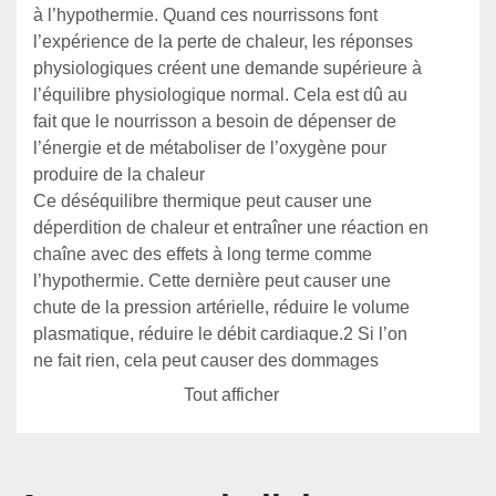
à l’hypothermie. Quand ces nourrissons font 
l’expérience de la perte de chaleur, les réponses 
physiologiques créent une demande supérieure à 
l’équilibre physiologique normal. Cela est dû au 
fait que le nourrisson a besoin de dépenser de 
l’énergie et de métaboliser de l’oxygène pour 
produire de la chaleur
Ce déséquilibre thermique peut causer une 
déperdition de chaleur et entraîner une réaction en 
chaîne avec des effets à long terme comme 
l’hypothermie. Cette dernière peut causer une 
chute de la pression artérielle, réduire le volume 
plasmatique, réduire le débit cardiaque.2 Si l’on 
ne fait rien, cela peut causer des dommages 
permanents aux tissus et au cerveau, voire la mort
Tout afficher
Pour un nouveau-né fragile, une différence d’un 
degré peut tout changer. Les capacités de 
thermorégulation du Caleo ont été documentées 
cliniquement pour répondre aux besoins 