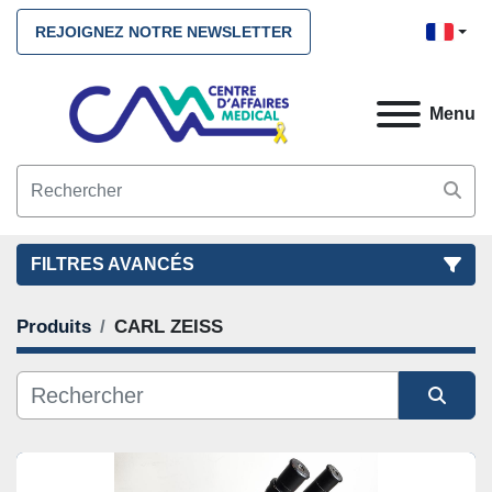
REJOIGNEZ NOTRE NEWSLETTER
Menu
FILTRES AVANCÉS
Produits
CARL ZEISS
FILTRES
(1)
NETTOYEZ TOUS
CARL ZEISS
Trier par
CATÉGORIE