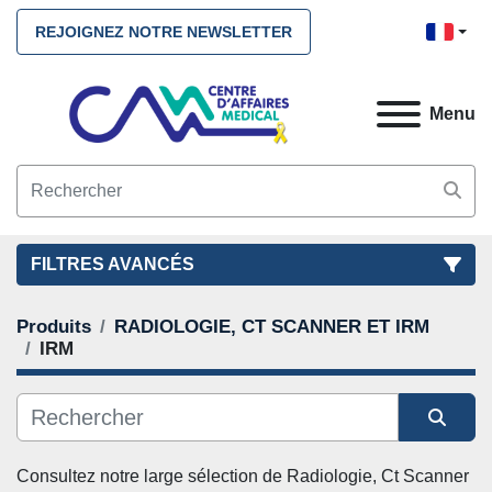
REJOIGNEZ NOTRE NEWSLETTER
Menu
FILTRES AVANCÉS
Produits
RADIOLOGIE, CT SCANNER ET IRM
FILTRES
(2)
NETTOYEZ TOUS
IRM
RADIOLOGIE, CT SCANNER ET IRM
IRM
CATÉGORIE
Trier par
Consultez notre large sélection de 
Radiologie, Ct Scanner 