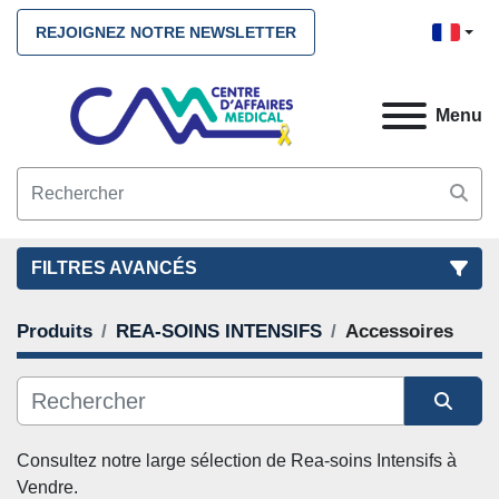
REJOIGNEZ NOTRE NEWSLETTER
Menu
FILTRES AVANCÉS
Produits
REA-SOINS INTENSIFS
Accessoires
FILTRES
(2)
NETTOYEZ TOUS
REA-SOINS INTENSIFS
Accessoires
Trier par
CATÉGORIE
Consultez notre large sélection de 
Rea-soins Intensifs
 à 
Vendre. 