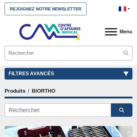
REJOIGNEZ NOTRE NEWSLETTER
Menu
FILTRES AVANCÉS
Produits
BIORTHO
FILTRES
(1)
NETTOYEZ TOUS
BIORTHO
Trier par
CATÉGORIE