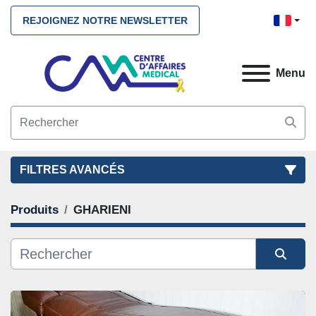
REJOIGNEZ NOTRE NEWSLETTER
Menu
FILTRES AVANCÉS
Produits
GHARIENI
FILTRES
(1)
NETTOYEZ TOUS
GHARIENI
Trier par
CATÉGORIE