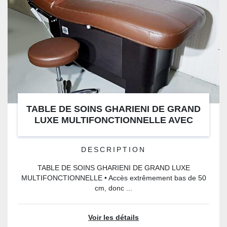
TABLE DE SOINS GHARIENI DE GRAND
LUXE MULTIFONCTIONNELLE AVEC
MEUBLE ASSORTI DE RANGEMENT ET
TABOURET, PARFAIT ÉTAT Hightech
DESCRIPTION
Wellnessliege Massage Spa table
TABLE DE SOINS GHARIENI DE GRAND LUXE
MULTIFONCTIONNELLE • Accès extrêmement bas de 50
cm, donc ...
Voir les détails